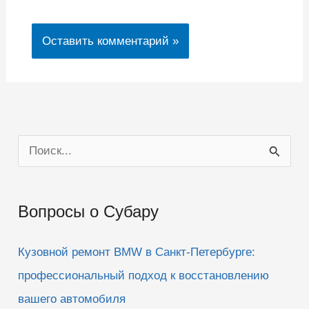
П
о
и
Вопросы о Субару
с
к
Кузовной ремонт BMW в Санкт-Петербурге:
:
профессиональный подход к восстановлению
вашего автомобиля