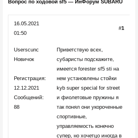
Вопрос по ходовой sf5 — ИнФорум SUBARU
16.05.
2021
#
1
01:50
Userscunc
Приветствую всех,
Новичок
субаристы подскажите,
имеется forester sf5 sti на
Регистрация:
нем установлены стойки
12.12.2021
kyb super special for street
Сообщений:
и фиолетовые пружины я
88
так понял они укороченные
спортивные,
управляемость конечно
супер, но хочетцо иногда в