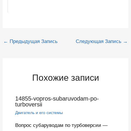
Навигация
←
Предыдущая Запись
Следующая Запись
→
по
записям
Похожие записи
14855-vopros-subaruvodam-po-
turboversii
Двигатель и его системы
Вопрос субаруводам по турбоверсии —