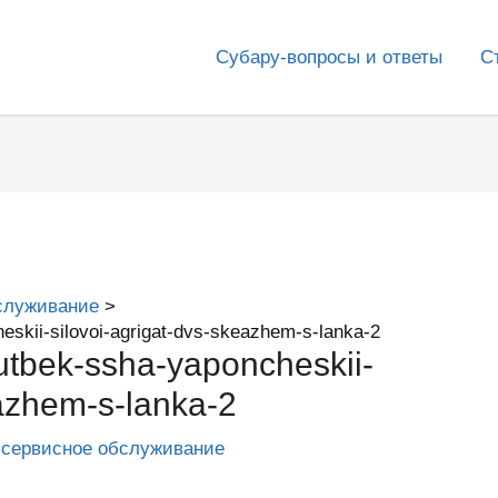
Субару-вопросы и ответы
С
служивание
eskii-silovoi-agrigat-dvs-skeazhem-s-lanka-2
utbek-ssha-yaponcheskii-
eazhem-s-lanka-2
 сервисное обслуживание