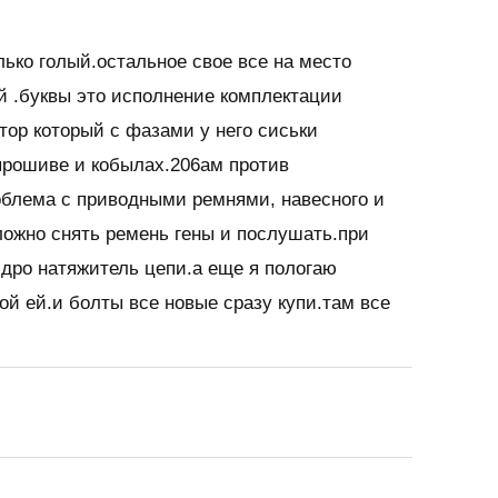
лько голый.остальное свое все на место
й .буквы это исполнение комплектации
отор который с фазами у него сиськи
прошиве и кобылах.206ам против
облема с приводными ремнями, навесного и
ложно снять ремень гены и послушать.при
гидро натяжитель цепи.а еще я пологаю
 ой ей.и болты все новые сразу купи.там все