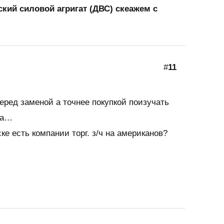
ский силовой агригат (ДВС) скеажем с
#
11
еред заменой а точнее покупкой поизучать
ра…
ке есть компании торг. з/ч на американов?