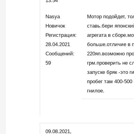
13:54
Nasya
Мотор подойдет, то
Новичок
ставь.бери японски
Регистрация:
агрегата в сборе.м
28.04.2021
больше.отличие в 
Сообщений:
220яп.возможно пр
59
грм.проверить не с
запуске бряк -это 
пробег там 400-500
гнилое.
09.08.2021,