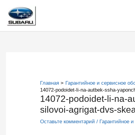
Перейти
к
содержимому
Главная
Гарантийное и сервисное об
14072-podoidet-li-na-autbek-ssha-yaponch
14072-podoidet-li-na-a
silovoi-agrigat-dvs-sk
Оставьте комментарий
/
Гарантийное и