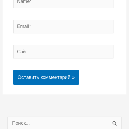
Email*
Сайт
П