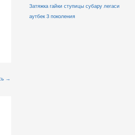
Затяжка гайки ступицы субару легаси
аутбек 3 поколения
сь
→