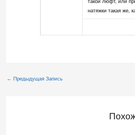
такой люфт, или пр
натяжки такая же, к
Навигация
←
Предыдущая Запись
по
записям
Похож