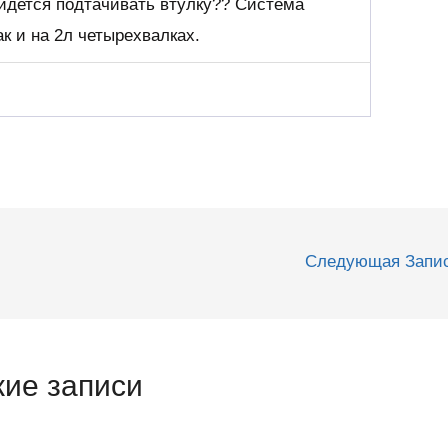
идется подтачивать втулку?? Система
ак и на 2л четырехвалках.
Следующая Запи
ие записи