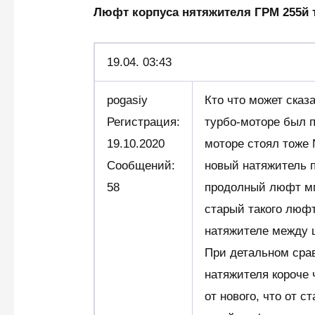
Люфт корпуса нятяжителя ГРМ 255й
19.04.
03:43
pogasiy
Кто что может сказ
Регистрация:
турбо-моторе был 
19.10.2020
моторе стоял тоже 
Сообщений:
новый натяжитель п
58
продолный люфт мм 
старый такого люфт
натяжителе между ш
При детальном срав
натяжителя короче 
от нового, что от с