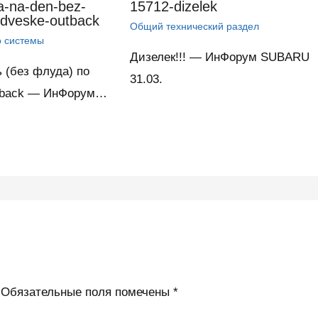
-na-den-bez-
15712-dizelek
odveske-outback
Общий технический раздел
о системы
Дизелек!!! — ИнФорум SUBARU
 (без флуда) по
31.03.
utback — ИнФорум…
Обязательные поля помечены
*