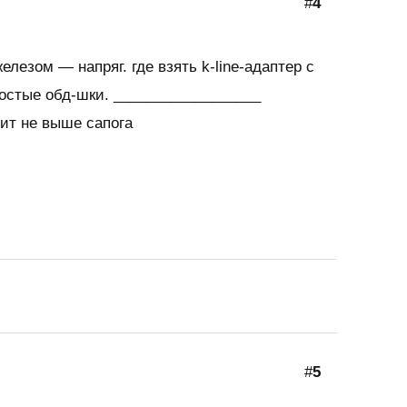
#
4
железом — напряг. где взять k-line-адаптер с
остые обд-шки. __________________
ит не выше сапога
#
5