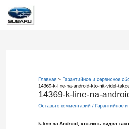
Перейти
к
содержимому
Главная
Гарантийное и сервисное об
14369-k-line-na-android-kto-nit-videl-tako
14369-k-line-na-android
Оставьте комментарий
/
Гарантийное и
k-line на Android, кто-нить видел 