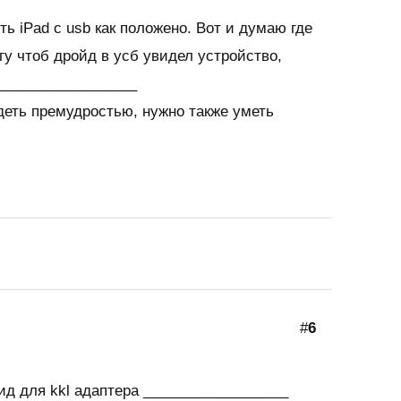
сть iPad с usb как положено. Вот и думаю где
гу чтоб дройд в усб увидел устройство,
__________________
деть премудростью, нужно также уметь
#
6
ид для kkl адаптера __________________