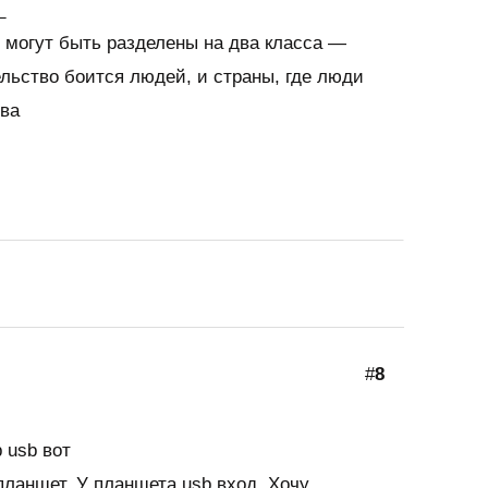
_
 могут быть разделены на два класса —
ельство боится людей, и страны, где люди
тва
#
8
 usb вот
ланшет. У планшета usb вход. Хочу