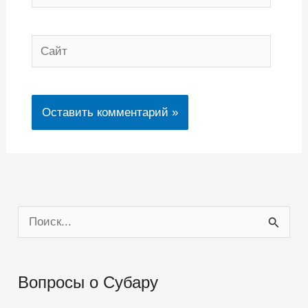
Сайт
П
о
и
Вопросы о Субару
с