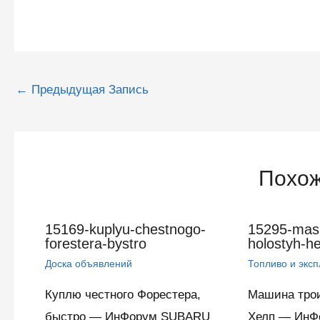
Навигация
←
Предыдущая Запись
по
записям
Похож
15169-kuplyu-chestnogo-
15295-mash
forestera-bystro
holostyh-he
Доска объявлений
Топливо и экс
Куплю честного Форестера,
Машина тро
быстро — ИнФорум SUBARU
Хелп — ИнФ