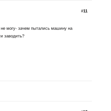
#
11
ь не могу- зачем пытались машину на
ти заводить?