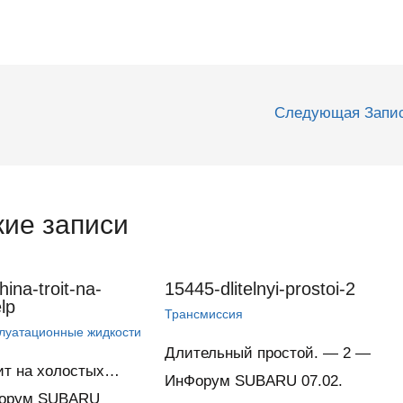
Следующая Запи
ие записи
ina-troit-na-
15445-dlitelnyi-prostoi-2
lp
Трансмиссия
плуатационные жидкости
Длительный простой. — 2 —
ит на холостых…
ИнФорум SUBARU 07.02.
орум SUBARU