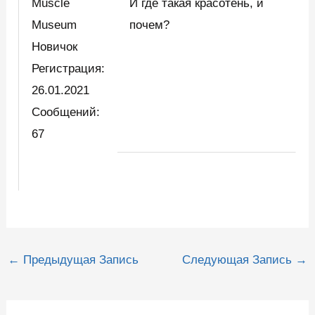
Muscle
И где такая красотень, и
Museum
почем?
Новичок
Регистрация:
26.01.2021
Сообщений:
67
Навигация
←
Предыдущая Запись
Следующая Запись
→
по
записям