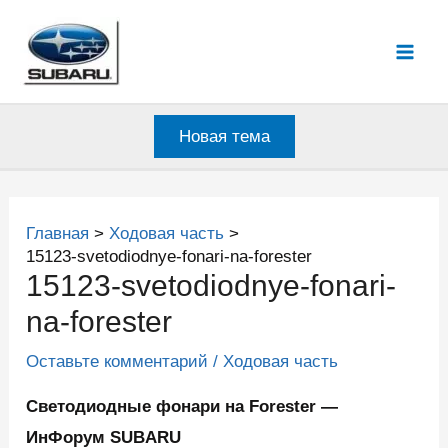
Перейти
к
Mai
содержимому
Men
Новая тема
Главная
Ходовая часть
15123-svetodiodnye-fonari-na-forester
15123-svetodiodnye-fonari-
na-forester
Оставьте комментарий
/
Ходовая часть
Светодиодные фонари на Forester —
ИнФорум SUBARU