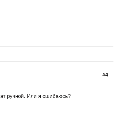
#
4
мат ручной. Или я ошибаюсь?