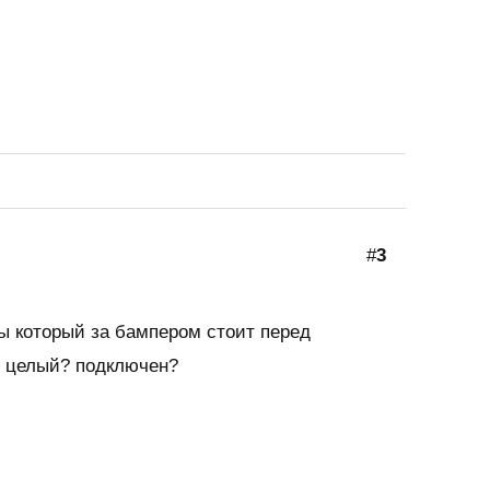
#
3
ы который за бампером стоит перед
я целый? подключен?