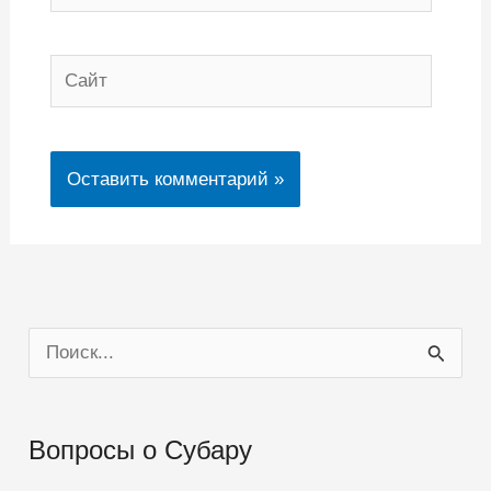
Сайт
П
о
и
Вопросы о Субару
с