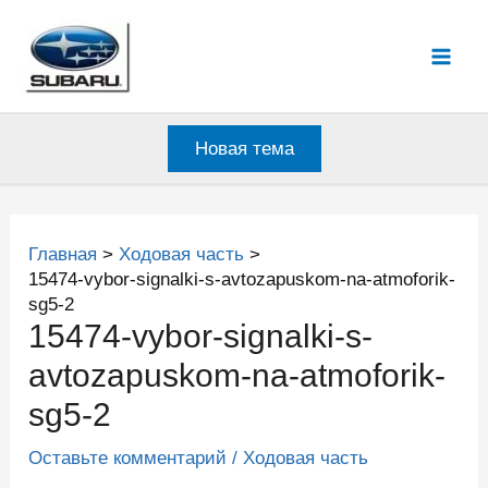
Перейти
к
Mai
содержимому
Men
Новая тема
Главная
Ходовая часть
15474-vybor-signalki-s-avtozapuskom-na-atmoforik-
sg5-2
15474-vybor-signalki-s-
avtozapuskom-na-atmoforik-
sg5-2
Оставьте комментарий
/
Ходовая часть