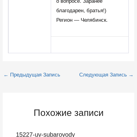
о вопросе. Заранее
благодарен, братья!)
Регион — Челябинск.
Навигация
←
Предыдущая Запись
Следующая Запись
→
по
записям
Похожие записи
15227-uv-subarovody