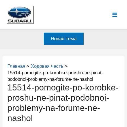
Перейти
к
Mai
содержимому
Men
Новая тема
Главная
Ходовая часть
15514-pomogite-po-korobke-proshu-ne-pinat-
podobnoi-problemy-na-forume-ne-nashol
15514-pomogite-po-korobke-
proshu-ne-pinat-podobnoi-
problemy-na-forume-ne-
nashol