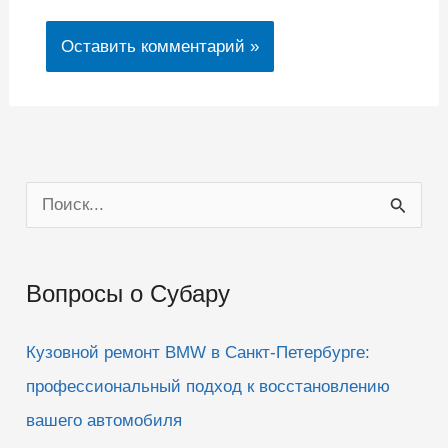
П
о
и
Вопросы о Субару
с
к
Кузовной ремонт BMW в Санкт-Петербурге:
:
профессиональный подход к восстановлению
вашего автомобиля