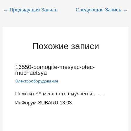
Навигация
←
Предыдущая Запись
Следующая Запись
→
по
записям
Похожие записи
16550-pomogite-mesyac-otec-
muchaetsya
Электрооборудование
Помогите!!! месяц отец мучается… —
ИнФорум SUBARU 13.03.