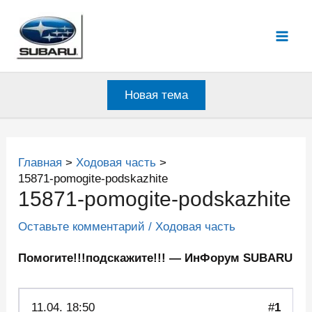
Перейти
к
Mai
содержимому
Men
Новая тема
Главная
Ходовая часть
15871-pomogite-podskazhite
15871-pomogite-podskazhite
Оставьте комментарий
/
Ходовая часть
Помогите!!!подскажите!!! — ИнФорум SUBARU
11.04.
18:50
#
1