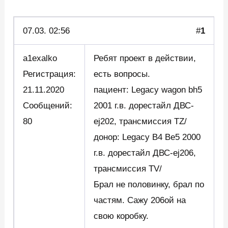
07.03.
02:56
#
1
a1exalko
Ребят проект в действии,
Регистрация:
есть вопросы.
21.11.2020
пациент: Legacy wagon bh5
Сообщений:
2001 г.в. дорестайл ДВС-
80
ej202, трансмиссия TZ/
донор: Legacy B4 Be5 2000
г.в. дорестайл ДВС-ej206,
трансмиссия TV/
Брал не половинку, брал по
частям. Сажу 206ой на
свою коробку.