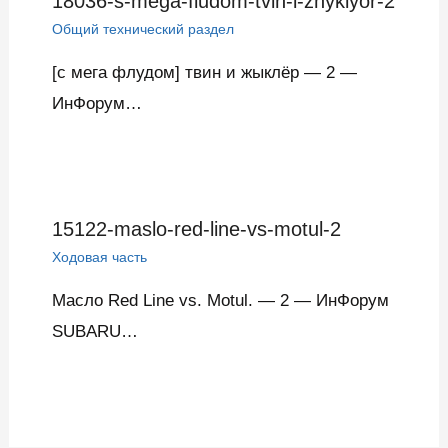
18036-s-mega-fludom-tvin-i-zhyklyor-2
Общий технический раздел
[с мега флудом] твин и жыклёр — 2 —
ИнФорум…
15122-maslo-red-line-vs-motul-2
Ходовая часть
Масло Red Line vs. Motul. — 2 — ИнФорум
SUBARU…