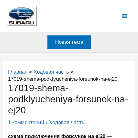
Перейти
к
Mai
содержимому
Men
Новая тема
Главная
Ходовая часть
17019-shema-podklyucheniya-forsunok-na-ej20
17019-shema-
podklyucheniya-forsunok-na-
ej20
1 комментарий
/
Ходовая часть
схема подключения форсунок на ej20 —