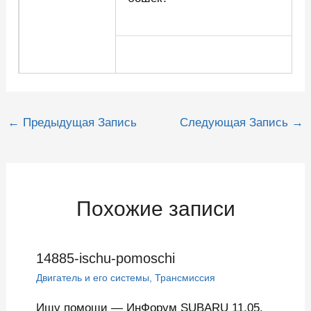
Навигация
←
Предыдущая Запись
Следующая Запись
→
по
записям
Похожие записи
14885-ischu-pomoschi
Двигатель и его системы
,
Трансмиссия
Ищу помощи — ИнФорум SUBARU 11.05.