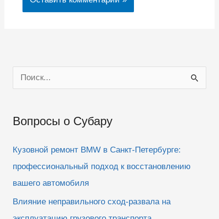
П
о
и
Вопросы о Субару
с
к
Кузовной ремонт BMW в Санкт-Петербурге:
:
профессиональный подход к восстановлению
вашего автомобиля
Влияние неправильного сход-развала на
эксплуатацию грузового транспорта