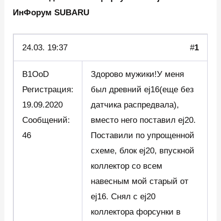
ИнФорум SUBARU
24.03.
19:37
#
1
B1OoD
Здорово мужики!У меня
Регистрация:
был древний ej16(еще без
19.09.2020
датчика распредвала),
Сообщений:
вместо него поставил ej20.
46
Поставили по упрощенной
схеме, блок ej20, впускной
коллектор со всем
навесным мой старый от
ej16. Снял с ej20
коллектора форсунки в