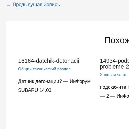
Навигация
←
Предыдущая Запись
по
записям
Похож
16164-datchik-detonacii
14934-pods
probleme-2
Общий технический раздел
Ходовая часть
Датчик детонации? — ИнФорум
подскажите 
SUBARU 14.03.
— 2 — ИнФо