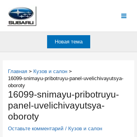
Перейти
к
Mai
содержимому
Men
Новая тема
Главная
Кузов и салон
16099-snimayu-pribotruyu-panel-uvelichivayutsya-
oboroty
16099-snimayu-pribotruyu-
panel-uvelichivayutsya-
oboroty
Оставьте комментарий
/
Кузов и салон