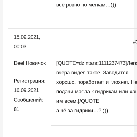
всё ровно по меткам…)))
15.09.2021,
#
00:03
Deel Новичок
[QUOTE=dzintars;1111237473]Легк
вчера видел такое. Заводится
Регистрация:
хорошо, поработает и глохнет. Не
16.09.2021
подачи масла к гидрикам или ха
Сообщений:
им всем.[/QUOTE
81
а чё за гидрики…? )))