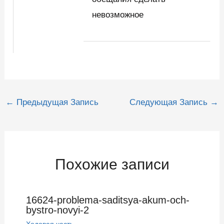
невозможное
Навигация
←
Предыдущая Запись
Следующая Запись
→
по
записям
Похожие записи
16624-problema-saditsya-akum-och-
bystro-novyi-2
Ходовая часть