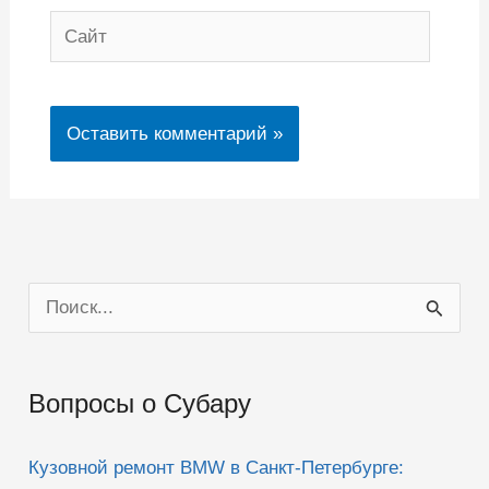
Сайт
П
о
и
Вопросы о Субару
с
к
Кузовной ремонт BMW в Санкт-Петербурге:
: