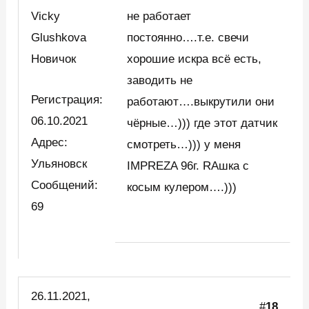
Vicky
не работает
Glushkova
постоянно….т.е. свечи
Новичок
хорошие искра всё есть,
заводить не
Регистрация:
работают….выкрутили они
06.10.2021
чёрные…))) где этот датчик
Адрес:
смотреть…))) у меня
Ульяновск
IMPREZA 96г. RAшка с
Сообщений:
косым кулером….)))
69
26.11.2021,
#
18