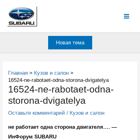
Перейти
к
Mai
содержимому
Men
Новая тема
Главная
Кузов и салон
16524-ne-rabotaet-odna-storona-dvigatelya
16524-ne-rabotaet-odna-
storona-dvigatelya
Оставьте комментарий
/
Кузов и салон
не работает одна сторона двигателя…. —
ИнФорум SUBARU