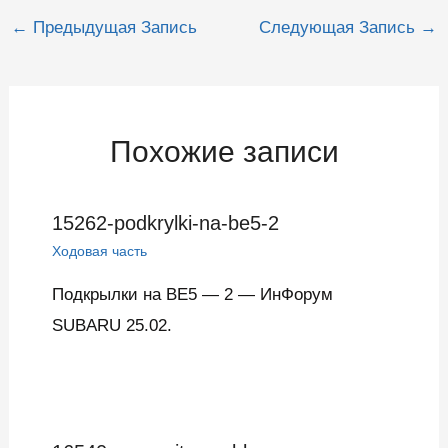
Навигация
←
Предыдущая Запись
Следующая Запись
→
по
записям
Похожие записи
15262-podkrylki-na-be5-2
Ходовая часть
Подкрылки на BE5 — 2 — ИнФорум
SUBARU 25.02.