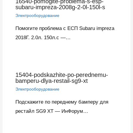
16540-pomogite-problema-s-esp-
subaru-impreza-2008g-2-0l-150l-s
Электрооборудование
Помогите проблема с ЕСП Subaru impreza
2018Г. 2.0л. 150л.с —…
15404-podskazhite-po-perednemu-
bamperu-dlya-restail-sg9-xt
Электрооборудование
Подскажите по переднему бамперу для
рестайл SG9 XT — ИнФорум…