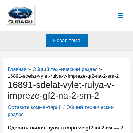
Перейти
к
Mai
содержимому
Men
Новая тема
Главная
Общий технический раздел
16891-sdelat-vylet-rulya-v-impreze-gf2-na-2-sm-2
16891-sdelat-vylet-rulya-v-
impreze-gf2-na-2-sm-2
Оставьте комментарий
/
Общий технический
раздел
Сделать вылет руля в impreze gf2 на 2 см — 2