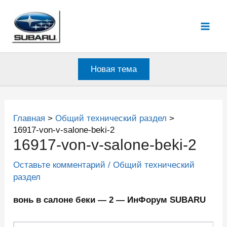
Перейти
к
Mai
содержимому
Men
Новая тема
Главная
Общий технический раздел
16917-von-v-salone-beki-2
16917-von-v-salone-beki-2
Оставьте комментарий
/
Общий технический
раздел
вонь в салоне беки — 2 — ИнФорум SUBARU