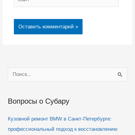
П
о
и
Вопросы о Субару
с
к
Кузовной ремонт BMW в Санкт-Петербурге:
:
профессиональный подход к восстановлению