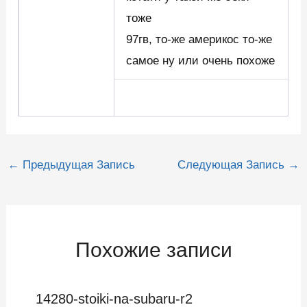
тоже
97гв, то-же америкос то-же
самое ну или очень похоже
Навигация
←
Предыдущая Запись
Следующая Запись
→
по
записям
Похожие записи
14280-stoiki-na-subaru-r2