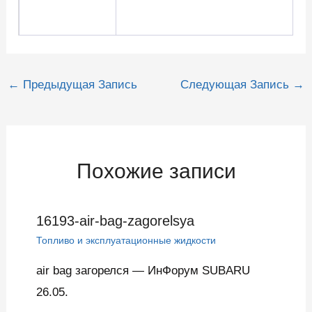
Навигация
←
Предыдущая Запись
Следующая Запись
→
по
записям
Похожие записи
16193-air-bag-zagorelsya
Топливо и эксплуатационные жидкости
air bag загорелся — ИнФорум SUBARU
26.05.