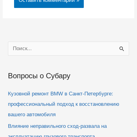
П
о
и
Вопросы о Субару
с
к
Кузовной ремонт BMW в Санкт-Петербурге:
:
профессиональный подход к восстановлению
вашего автомобиля
Влияние неправильного сход-развала на
эксплуатацию грузового транспорта