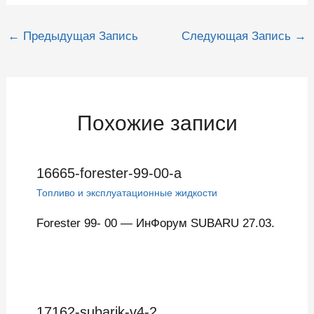
Навигация
←
Предыдущая Запись
Следующая Запись
→
по
записям
Похожие записи
16665-forester-99-00-a
Топливо и эксплуатационные жидкости
Forester 99- 00 — ИнФорум SUBARU 27.03.
17162-subarik-v4-2