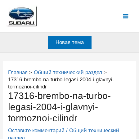
Перейти
к
Mai
содержимому
Men
Новая тема
Главная
Общий технический раздел
17316-brembo-na-turbo-legasi-2004-i-glavnyi-
tormoznoi-cilindr
17316-brembo-na-turbo-
legasi-2004-i-glavnyi-
tormoznoi-cilindr
Оставьте комментарий
/
Общий технический
раздел