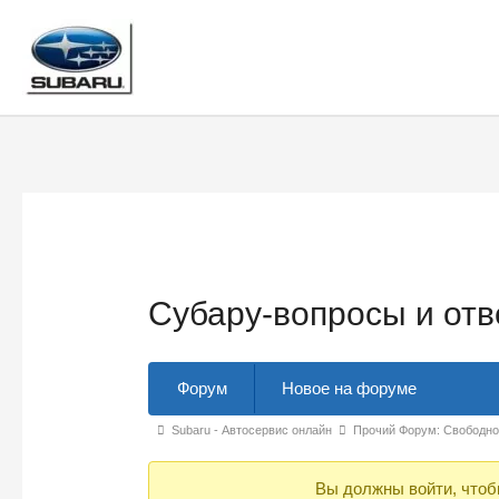
Перейти
к
содержимому
Субару-вопросы и от
Навигация
Форум
Новое на форуме
Форума
Форум
Subaru - Автосервис онлайн
Прочий Форум: Свободн
breadcrumbs
Вы должны войти, чтоб
-