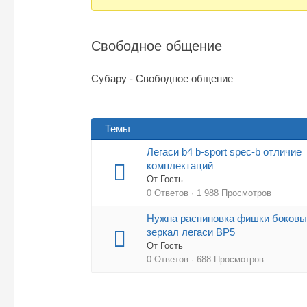
Вы
здесь:
Свободное общение
Субару - Свободное общение
Темы
Легаси b4 b-sport spec-b отличие
комплектаций
От Гость
0 Ответов · 1 988 Просмотров
Нужна распиновка фишки боков
зеркал легаси BP5
От Гость
0 Ответов · 688 Просмотров