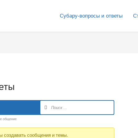
Субару-вопросы и ответы
С
веты
ое общение
ы создавать сообщения и темы.