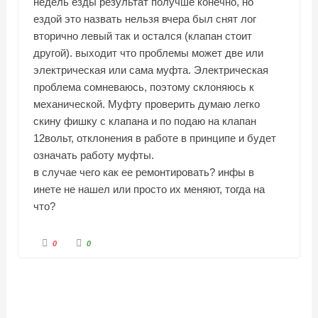
недель езды результат получше конечно, но
ездой это назвать нельзя вчера был снят лог
вторично левый так и остался (клапан стоит
другой). выходит что проблемы может две или
электрическая или сама муфта. Электрическая
проблема сомневаюсь, поэтому склоняюсь к
механической. Муфту проверить думаю легко
скину фишку с клапана и по подаю на клапан
12вольт, отклонения в работе в принципе и будет
означать работу муфты.
в случае чего как ее ремонтировать? инфы в
инете не нашел или просто их меняют, тогда на
что?
Г
Г
0
0
о
о
л
л
о
о
с
с
у
у
й
й
т
т
е
е
-
-