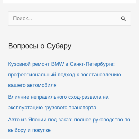
п
п
а
а
л
л
е
е
ц
ц
П
в
в
н
в
и
е
о
з
р
.
х
.
и
Вопросы о Субару
с
к
Кузовной ремонт BMW в Санкт-Петербурге:
:
профессиональный подход к восстановлению
вашего автомобиля
Влияние неправильного сход-развала на
эксплуатацию грузового транспорта
Авто из Японии под заказ: полное руководство по
выбору и покупке