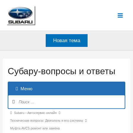
Перейти
к
Mai
содержимому
Men
Новая тема
Субару-вопросы и ответы
Меню
Навигация
Форума
Форум
Subaru - Автосервис онлайн
breadcrumbs
Технические вопросы: Двигатель и его системы
-
Муфта AVCS ремонт или замена