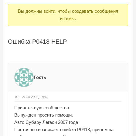
Вы
Вы должны войти, чтобы создавать сообщения
здесь:
и темы.
Ошибка P0418 HELP
Гость
#1
· 21.06.2022, 18:19
Приветствую сообщество
Вынужден просить помощи.
Авто Субару Легаси 2007 года
Постоянно возникает ошибка Р0418, причем на