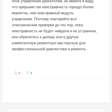
блок управления двигателем, но имейте в виду,
что прерывистая неисправность гораздо более
вероятна, чем неисправный модуль
управления. Поэтому повторяйте все
электрические проверки до тех пор, пока
неисправность не будет найдена и не устранена,
или обратитесь к дилеру или в другую
компетентную ремонтную мастерскую для
профессиональной диагностики и ремонта.
Г
Г
0
0
о
о
л
л
о
о
с
с
у
у
й
й
т
т
е
е
-
-
п
п
а
а
л
л
е
е
ц
ц