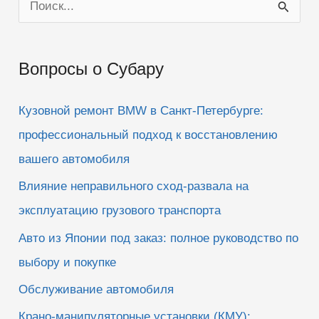
П
в
в
н
в
и
е
о
з
р
.
х
.
и
Вопросы о Субару
с
к
Кузовной ремонт BMW в Санкт-Петербурге:
:
профессиональный подход к восстановлению
вашего автомобиля
Влияние неправильного сход-развала на
эксплуатацию грузового транспорта
Авто из Японии под заказ: полное руководство по
выбору и покупке
Обслуживание автомобиля
Крано-манипуляторные установки (КМУ):