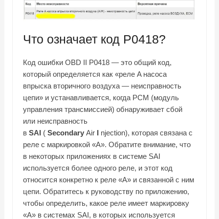
Что означает код P0418?
Код ошибки OBD II P0418 — это общий код,
который определяется как «реле A насоса
впрыска вторичного воздуха — неисправность
цепи» и устанавливается, когда PCM (модуль
управления трансмиссией) обнаруживает сбой
или неисправность
в
SAI
(
Secondary
Air
I
njection), которая связана с
реле с маркировкой «A». Обратите внимание, что
в некоторых приложениях в системе SAI
используется более одного реле, и этот код
относится конкретно к реле «А» и связанной с ним
цепи. Обратитесь к руководству по приложению,
чтобы определить, какое реле имеет маркировку
«A» в системах SAI, в которых используется