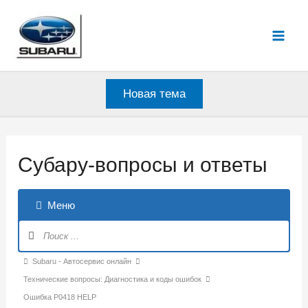
Перейти
к
Mai
содержимому
Men
Новая тема
Субару-вопросы и ответы
Меню
Навигация
Форума
Форум
Subaru - Автосервис онлайн
breadcrumbs
Технические вопросы: Диагностика и коды ошибок
-
Ошибка P0418 HELP