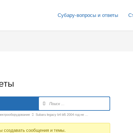
Субару-вопросы и ответы
С
веты
лектрооборудование
Subaru legacy b4 bl5 2004 год не …
ы создавать сообщения и темы.