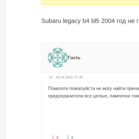
Вы
здесь:
Subaru legacy b4 bl5 2004 год не 
Гость
#1
· 26.04.2022, 07:49
Помогите пожалуйста не могу найти причи
предохранители все целые, лампочки тоже
Г
Г
0
0