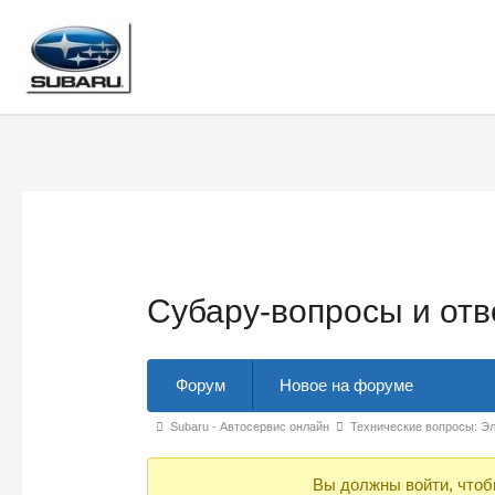
Перейти
к
содержимому
Субару-вопросы и от
Навигация
Форум
Новое на форуме
Форума
Форум
Subaru - Автосервис онлайн
Технические вопросы: Э
breadcrumbs
Вы должны войти, чтоб
-