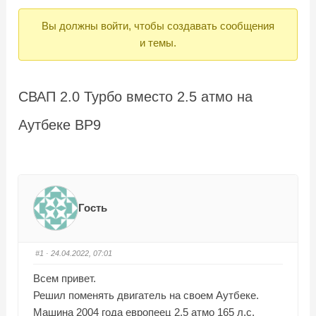
Вы
Вы должны войти, чтобы создавать сообщения
здесь:
и темы.
СВАП 2.0 Турбо вместо 2.5 атмо на
Аутбеке BP9
Гость
#1
· 24.04.2022, 07:01
Всем привет.
Решил поменять двигатель на своем Аутбеке.
Машина 2004 года европеец 2.5 атмо 165 л.с.