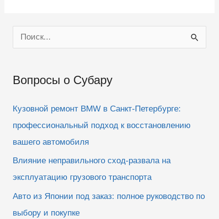
-
-
п
п
а
а
л
л
е
е
ц
ц
П
в
в
н
в
и
е
о
з
р
.
х
.
и
Вопросы о Субару
с
к
Кузовной ремонт BMW в Санкт-Петербурге:
:
профессиональный подход к восстановлению
вашего автомобиля
Влияние неправильного сход-развала на
эксплуатацию грузового транспорта
Авто из Японии под заказ: полное руководство по
выбору и покупке