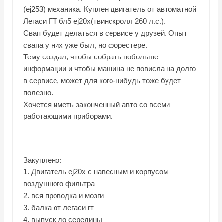
(ej253) механика. Куплен двигатель от автоматной
Легаси ГТ бл5 ej20x(твинскролл 260 л.с.).
Свап будет делаться в сервисе у друзей. Опыт
свапа у них уже был, но форестере.
Тему создал, чтобы собрать побольше
информации и чтобы машина не повисла на долго
в сервисе, может для кого-нибудь тоже будет
полезно.
Хочется иметь законченный авто со всеми
работающими приборами.
Закуплено:
1. Двигатель ej20x с навесным и корпусом
воздушного фильтра
2. вся проводка и мозги
3. балка от легаси гт
4. выпуск до середины