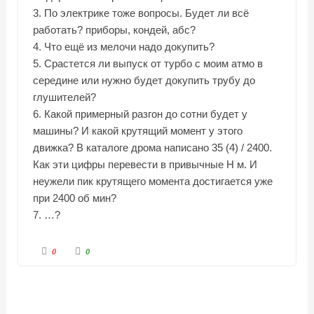
3. По электрике тоже вопросы. Будет ли всё
работать? приборы, кондей, абс?
4. Что ещё из мелочи надо докупить?
5. Срастется ли выпуск от турбо с моим атмо в
середине или нужно будет докупить трубу до
глушителей?
6. Какой примерный разгон до сотни будет у
машины? И какой крутящий момент у этого
движка? В каталоге дрома написано 35 (4) / 2400.
Как эти цифры перевести в привычные Н м. И
неужели пик крутящего момента достигается уже
при 2400 об мин?
7. …?
Г
Г
0
0
о
о
л
л
о
о
с
с
у
у
й
й
т
т
е
е