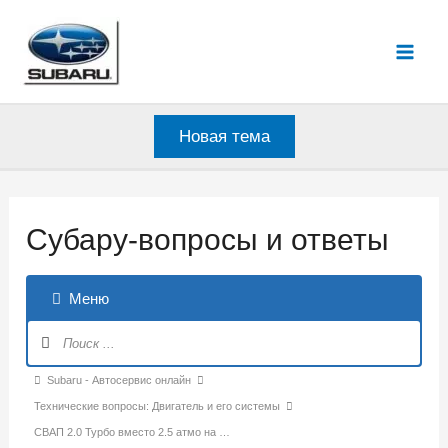
Перейти
к
Mai
содержимому
Men
Новая тема
Субару-вопросы и ответы
Меню
Навигация
Форума
Форум
Subaru - Автосервис онлайн
breadcrumbs
Технические вопросы: Двигатель и его системы
-
СВАП 2.0 Турбо вместо 2.5 атмо на …