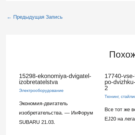
Навигация
←
Предыдущая Запись
по
записям
Похож
15298-ekonomiya-dvigatel-
17740-vse-
izobretatelstva
po-dvizhku-
2
Электрооборудование
Тюнинг, стайли
Экономия-двигатель
Все тот же в
изобретательства. — ИнФорум
EJ20 на лег
SUBARU 21.03.