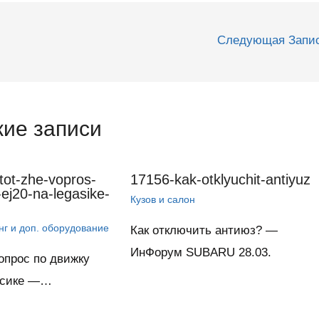
Следующая Запи
ие записи
tot-zhe-vopros-
17156-kak-otklyuchit-antiyuz
ej20-na-legasike-
Кузов и салон
нг и доп. оборудование
Как отключить антиюз? —
ИнФорум SUBARU 28.03.
опрос по движку
асике —…