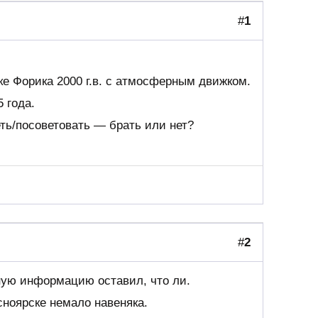
#
1
е Форика 2000 г.в. с атмосферным движком.
 года.
ть/посоветовать — брать или нет?
#
2
ную информацию оставил, что ли.
сноярске немало навеняка.