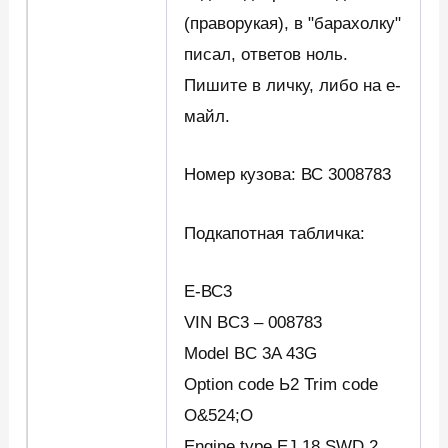
(праворукая), в "барахолку"
писал, ответов ноль.
Пишите в личку, либо на е-
майл.
Номер кузова: ВС 3008783
Подкапотная табличка:
Е-ВС3
VIN BC3 – 008783
Model BC 3A 43G
Option code Ь2 Trim code
O&524;O
Engine type EJ 18 SWD 2