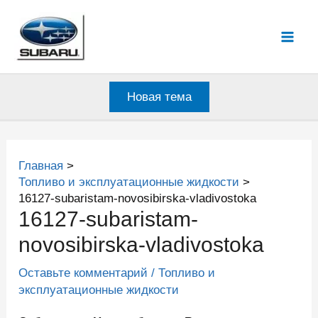
Перейти
к
Mai
содержимому
Men
Новая тема
Главная
Топливо и эксплуатационные жидкости
16127-subaristam-novosibirska-vladivostoka
16127-subaristam-
novosibirska-vladivostoka
Оставьте комментарий
/
Топливо и
эксплуатационные жидкости