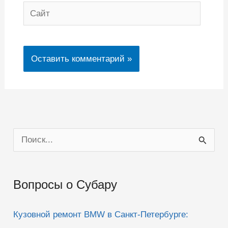
Сайт
П
о
и
Вопросы о Субару
с
к
Кузовной ремонт BMW в Санкт-Петербурге:
: