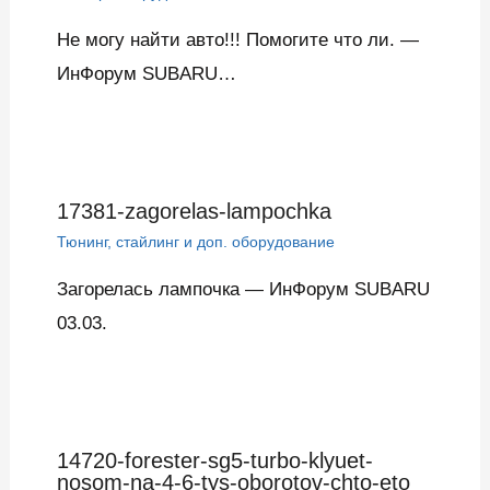
Не могу найти авто!!! Помогите что ли. —
ИнФорум SUBARU…
17381-zagorelas-lampochka
Тюнинг, стайлинг и доп. оборудование
Загорелась лампочка — ИнФорум SUBARU
03.03.
14720-forester-sg5-turbo-klyuet-
nosom-na-4-6-tys-oborotov-chto-eto