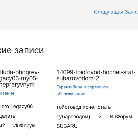
Следующая Запи
ие записи
fluda-obogrev-
14099-toiotovod-hochet-stat-
egacy06-my05-
subarovodom-2
-nepreryvnym
Гарантийное и сервисное
дование
обслуживание
него Legacy06
тойотовод хочет стать
делать
субароводом) — 2 — ИнФорум
м? — ИнФорум
SUBARU