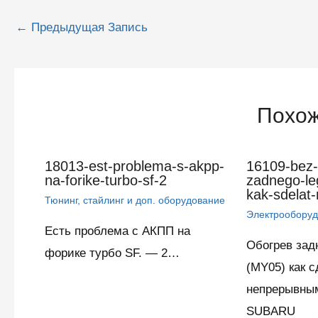
Навигация
←
Предыдущая Запись
по
записям
Похож
18013-est-problema-s-akpp-
16109-bez-
na-forike-turbo-sf-2
zadnego-l
kak-sdelat
Тюнинг, стайлинг и доп. оборудование
Электрообору
Есть проблема с АКПП на
Обогрев зад
форике турбо SF. — 2…
(MY05) как с
непрерывны
SUBARU