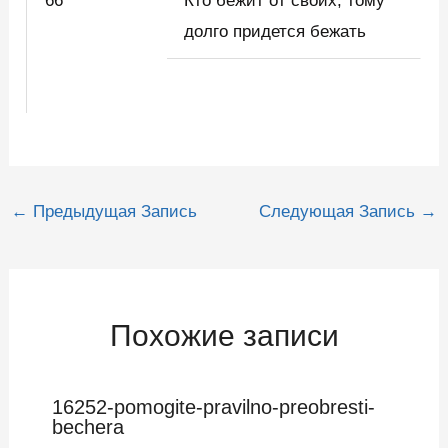
66
Кто бежит от своих, тому
долго придется бежать
Навигация
←
Предыдущая Запись
Следующая Запись
→
по
записям
Похожие записи
16252-pomogite-pravilno-preobresti-
bechera