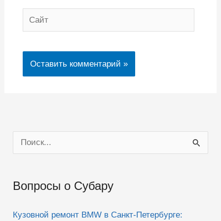
Сайт
П
о
и
Вопросы о Субару
с
к
Кузовной ремонт BMW в Санкт-Петербурге: