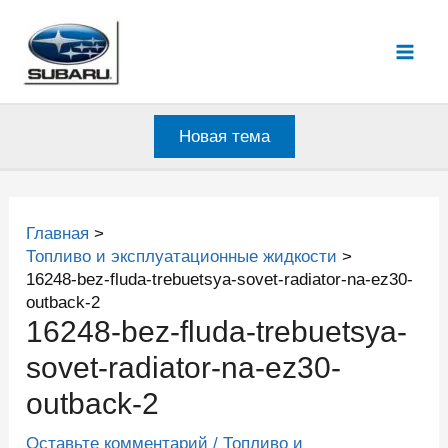
Перейти
к
Mai
содержимому
Men
Новая тема
Главная
Топливо и эксплуатационные жидкости
16248-bez-fluda-trebuetsya-sovet-radiator-na-ez30-
outback-2
16248-bez-fluda-trebuetsya-
sovet-radiator-na-ez30-
outback-2
Оставьте комментарий
/
Топливо и