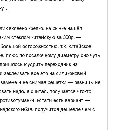
ику…
етик вклеено крепко. на рынке нашёл
аким стеклом китайскую за 300р. —
 большой осторожностью, т.к. китайское
ое. плюс по посадочному диаметру оно чуть
 пришлось мудрить переходник из
и заклеивать всё это на силиконовый
о замене и не снимая решетки — разницы не
вать надо, я считал, получается что-то
 противотуманки. кстати есть вариант —
анадского ибэя, получится дешевле чем с