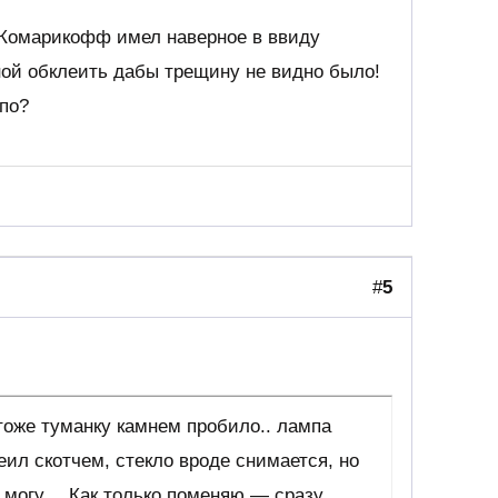
 Комарикофф имел наверное в ввиду
ной обклеить дабы трещину не видно было!
 по?
#
5
тоже туманку камнем пробило.. лампа
еил скотчем, стекло вроде снимается, но
е могу… Как только поменяю — сразу