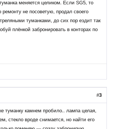
 туманка меняется целиком. Если SG5, то
о ремонту не посоветую, продал своего
стреляными туманками, до сих пор ездит так
обуй плёнкой забронировать в конторах по
#
3
же туманку камнем пробило.. лампа целая,
ем, стекло вроде снимается, но найти его
 только поменяю — сразу забронирую