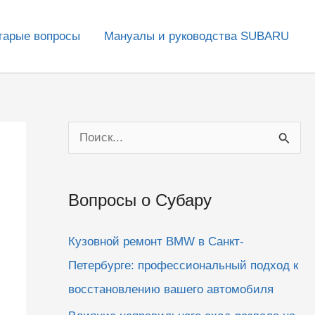
тарые вопросы
Мануалы и руководства SUBARU
П
о
и
Вопросы о Субару
с
к
Кузовной ремонт BMW в Санкт-
:
Петербурге: профессиональный подход к
восстановлению вашего автомобиля