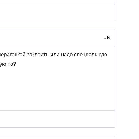
#
6
мериканкой заклеить или надо специальную
кую то?