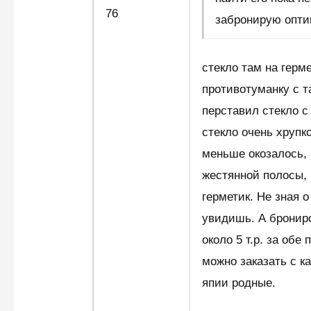
76
забронирую опт
стекло там на герм
противотуманку с т
перставил стекло с
стекло очень хрупк
меньше окозалось,
жестянной полосы, 
герметик. Не зная 
увидишь. А брониро
около 5 т.р. за обе
можно заказать с к
япии родные.