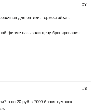
#
7
овочная для оптики, термостойкая,
одной фирме называли цену бронирования
#
8
.см? а по 20 руб в 7000 броня туманок
руб.