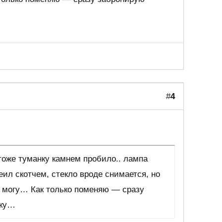
#
4
тоже туманку камнем пробило.. лампа
еил скотчем, стекло вроде снимается, но
е могу… Как только поменяю — сразу
ику…