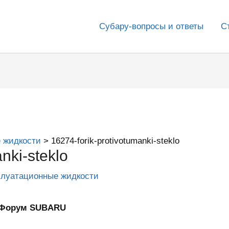
Субару-вопросы и ответы
С
 жидкости
16274-forik-protivotumanki-steklo
nki-steklo
плуатационные жидкости
ИнФорум SUBARU