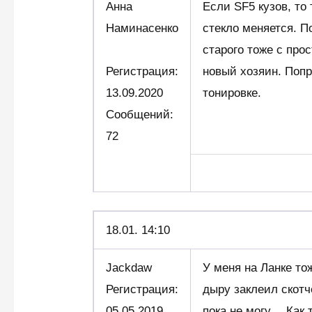
Анна
Если SF5 кузов, то
Наминасенко
стекло меняется. П
старого тоже с про
Регистрация:
новый хозяин. Попр
13.09.2020
тонировке.
Сообщений:
72
18.01. 14:10
Jackdaw
У меня на Ланке то
Регистрация:
дыру заклеил скотч
05.05.2019
пока не могу… Как