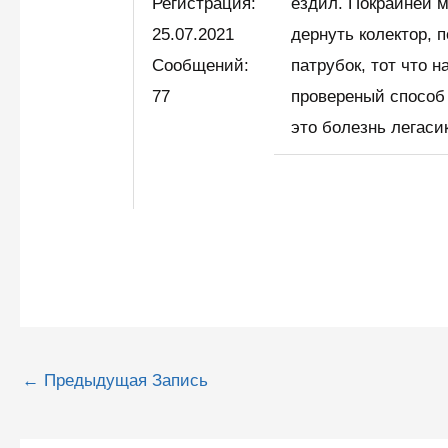
Регистрация:
ездил. Покрайней м
25.07.2021
дернуть колектор, 
Сообщений:
патрубок, тот что н
77
провереный способ 
это болезнь легаси
Навигация
←
Предыдущая Запись
по
записям