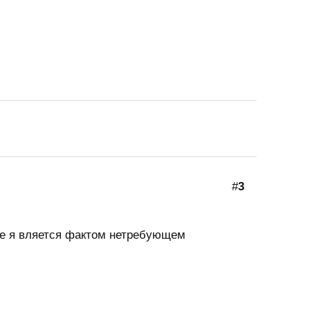
#
3
 не я вляется фактом нетребующем