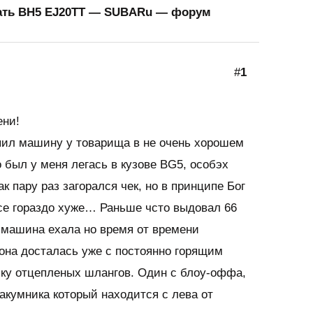
хать BH5 EJ20TT — SUBA
Ru — форум
#
1
ени!
ил машину у товарища в не очень хорошем
о был у меня легась в кузове BG5, особэх
к пару раз загорался чек, но в принципе Бог
се гораздо хуже… Раньше чсто выдовал 66
 машина ехала но время от времени
 она досталась уже с постоянно горящим
йку отцепленых шлангов. Один с блоу-оффа,
 вакумника который находится с лева от