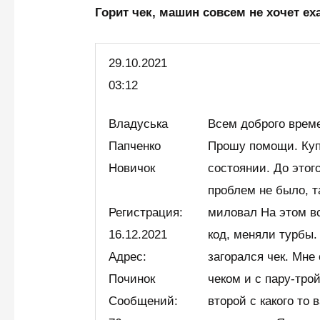
Горит чек, машин совсем не хочет е
29.10.2021
03:12
Владуська
Всем доброго врем
Папченко
Прошу помощи. Куп
Новичок
состоянии. До этог
проблем не было, та
Регистрация:
миловал На этом в
16.12.2021
код, меняли турбы.
Адрес:
загорался чек. Мне
Починок
чеком и с пару-тро
Сообщений:
второй с какого то