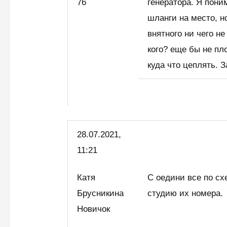
76
генератора. Я пони
шланги на место, н
внятного ни чего н
кого? еще бы не пл
куда что цеплять. 
28.07.2021,
11:21
Катя
С оедини все по сх
Брусникина
студию их номера.
Новичок