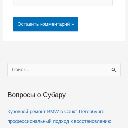
П
о
и
Вопросы о Субару
с
к
Кузовной ремонт BMW в Санкт-Петербурге:
:
профессиональный подход к восстановлению