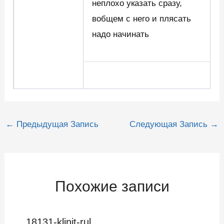
неплохо указать сразу,
вобщем с него и плясать
надо начинать
Навигация
←
Предыдущая Запись
Следующая Запись
→
по
записям
Похожие записи
18131-klinit-rul