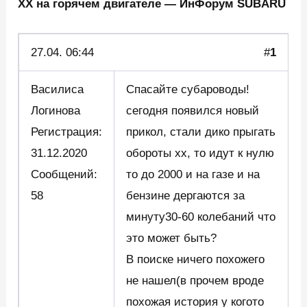
ХХ на горячем двигателе — ИнФорум SUBARU
27.04.
06:44
#
1
Василиса
Спасайте субароводы!
Логинова
сегодня появился новый
Регистрация:
прикол, стали дико прыгать
31.12.2020
обороты хх, то идут к нулю
Сообщений:
то до 2000 и на газе и на
58
бензине дергаются за
минуту30-60 колебаний что
это может быть?
В поиске ничего похожего
не нашел(в прочем вроде
похожая история у когото