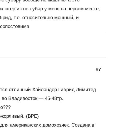
клюгер из не субар у меня на первом месте,
ибрид, т.е. относительно мощный, и
 сопостовима
#
7
рётся отличный Хайландер Гибрид Лимитед
д во Владивосток — 45-48тр.
до???
ожорливый. (BPE)
для американских домохозяек. Создана в