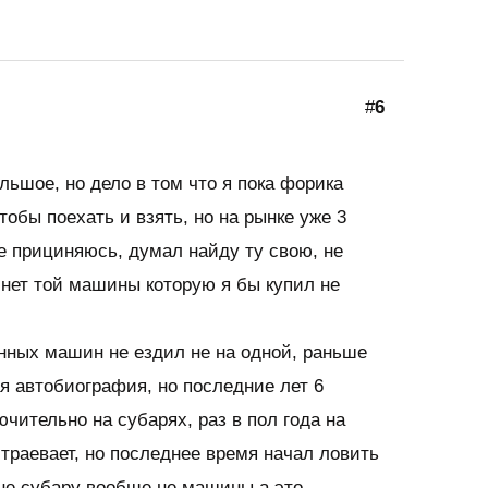
#
6
льшое, но дело в том что я пока форика
тобы поехать и взять, но на рынке уже 3
се прициняюсь, думал найду ту свою, не
нет той машины которую я бы купил не
нных машин не ездил не на одной, раньше
я автобиография, но последние лет 6
чительно на субарях, раз в пол года на
устраевает, но последнее время начал ловить
не субару вообще не машины а это