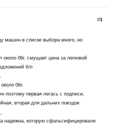
#
1
ду машин в списке выбора много, но
л около 06г. смущает цена за легковой
едложений б/п
.
 около 06г.
н поэтому первая легась с подписи,
йная, вторая для дальних поездок
_
ика надежна, которую сфальсифицировали