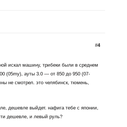
#
4
сной искал машину, трибеки были в среднем
800 (05my), ауты 3.0 — от 850 до 950 (07-
ны не смотрел. это челябинск, тюмень,
е, дешевле выйдет. нафига тебе с японии,
йти дешевле, и левый руль?