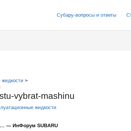
Субару-вопросы и ответы
С
 жидкости
u
stu-vybrat-mashinu
плуатационные жидкости
ну… — ИнФорум SUBARU