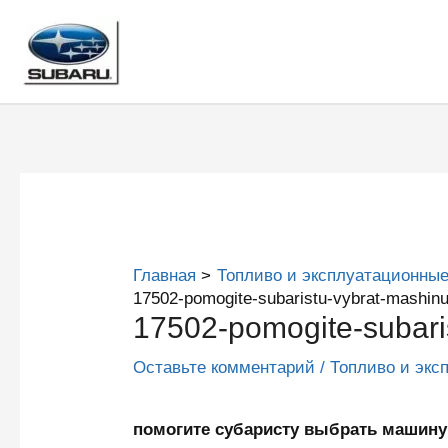
Перейти
к
содержимому
Главная
Топливо и эксплуатационные
17502-pomogite-subaristu-vybrat-mashin
17502-pomogite-subari
Оставьте комментарий
/
Топливо и экс
помогите субаристу выбрать маши