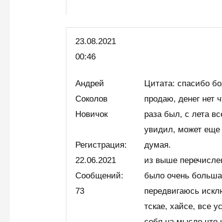
23.08.2021
00:46
Андрей
Цитата: спасибо бо
Соколов
продаю, денег нет ч
Новичок
раза был, с лета в
увидил, может еще 
Регистрация:
думая.
22.06.2021
из выше перечисле
Сообщений:
было очень больша
73
передвигаюсь исклю
тскае, хайсе, все 
себя на мысле что 