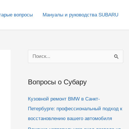
тарые вопросы
Мануалы и руководства SUBARU
П
о
и
Вопросы о Субару
с
к
Кузовной ремонт BMW в Санкт-
:
Петербурге: профессиональный подход к
восстановлению вашего автомобиля