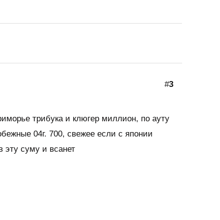
#
3
приморье трибука и клюгер миллион, по ауту
обежные 04г. 700, свежее если с японии
в эту суму и всанет