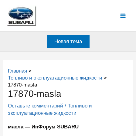
Перейти
к
Mai
содержимому
Men
Новая тема
Главная
Топливо и эксплуатационные жидкости
17870-masla
17870-masla
Оставьте комментарий
/
Топливо и
эксплуатационные жидкости
масла — ИнФорум SUBARU