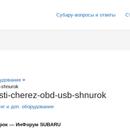
Субару-вопросы и ответы
С
рудование
-shnurok
ti-cherez-obd-usb-shnurok
инг и доп. оборудование
урок — ИнФорум SUBARU