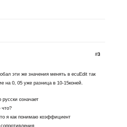
#
3
обал эти же значения менять в ecuEdit так
е на 0, 05 уже разница в 10-15коней.
о русски означает
о что?
 это я как понимаю коэффициент
 сопротивления