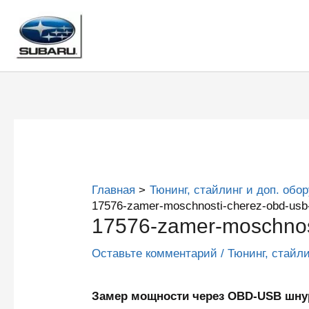
Перейти
к
содержимому
Главная
Тюнинг, стайлинг и доп. обо
17576-zamer-moschnosti-cherez-obd-usb
17576-zamer-moschnos
Оставьте комментарий
/
Тюнинг, стайл
Замер мощности через OBD-USB шн