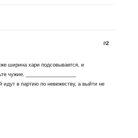
#
2
 же ширина хари подсовывается, и
ьте чужие. __________________
 идут в партию по невежеству, а выйти не