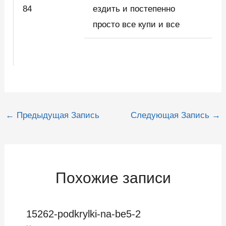
84
ездить и постепенно
просто все купи и все
Навигация
←
Предыдущая Запись
Следующая Запись
→
по
записям
Похожие записи
15262-podkrylki-na-be5-2