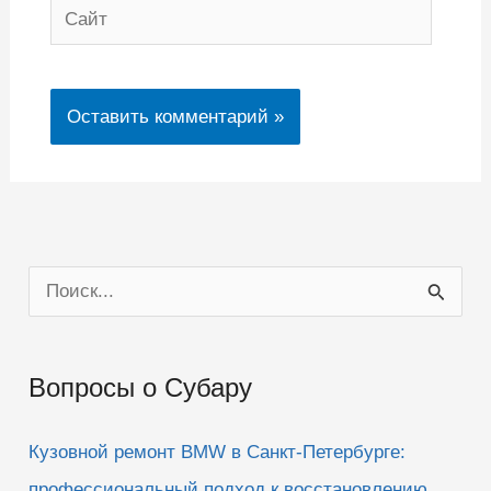
Сайт
П
о
и
Вопросы о Субару
с
к
Кузовной ремонт BMW в Санкт-Петербурге:
:
профессиональный подход к восстановлению