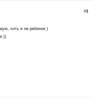
#
1
кую, хоть и не ребенок )
а ))