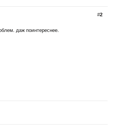
#
2
облем. даж поинтереснее.