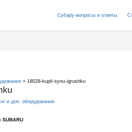
Субару-вопросы и ответы
С
рудование
18028-kupil-synu-igrushku
hku
инг и доп. оборудование
ум SUBARU