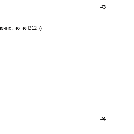
#
3
ечно, но не B12 ))
#
4