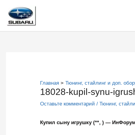
Перейти
к
содержимому
Главная
Тюнинг, стайлинг и доп. обо
18028-kupil-synu-igrus
Оставьте комментарий
/
Тюнинг, стайл
Купил сыну игрушку (**, ) — ИнФор