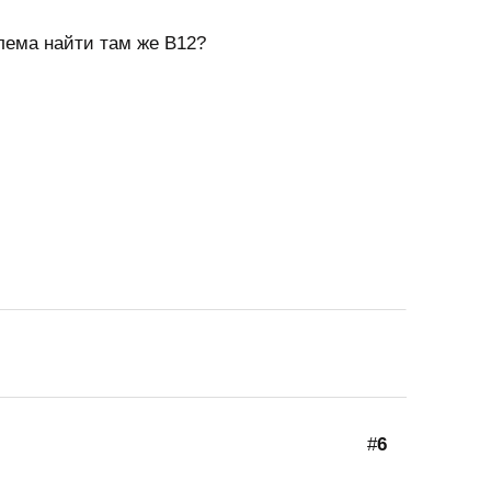
лема найти там же В12?
#
6