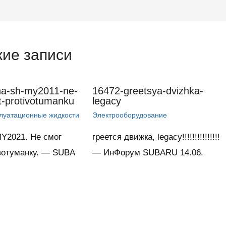
ие записи
na-sh-my2011-ne-
16472-greetsya-dvizhka-
-protivotumanku
legacy
плуатационные жидкости
Электрооборудование
Y2021. Не смог
греется движка, legacy!!!!!!!!!!!!!!!
вотуманку. — SUBA
— ИнФорум SUBARU 14.06.