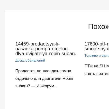
по
записям
Похож
14459-prodaetsya-li-
17600-ptf-
nasadka-pompa-otdelno-
smog-snyat
dlya-dvigatelya-robin-subaru
Топливо и экс
Доска объявлений
ПТФ на SH M
Продается ли насадка-помпа
снять проти
отдельно для двигателя Robin
subaru? — ИнФорум…