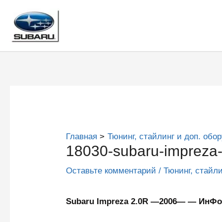
Перейти
к
содержимому
Главная
Тюнинг, стайлинг и доп. обо
18030-subaru-impreza-
Оставьте комментарий
/
Тюнинг, стайл
Subaru Impreza 2.0R —2006— — Ин