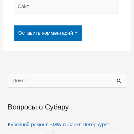
Сайт
П
о
и
Вопросы о Субару
с
к
Кузовной ремонт BMW в Санкт-Петербурге:
: