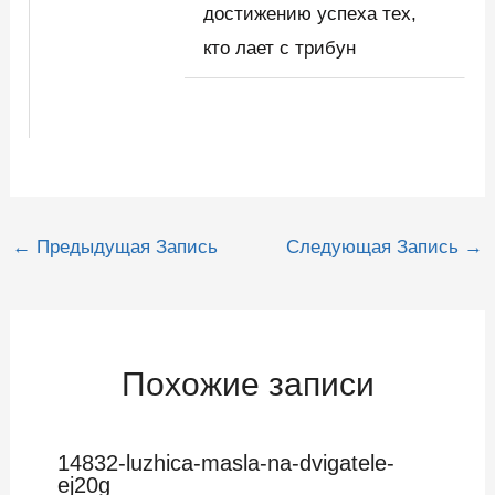
достижению успеха тех,
кто лает с трибун
Навигация
←
Предыдущая Запись
Следующая Запись
→
по
записям
Похожие записи
14832-luzhica-masla-na-dvigatele-
ej20g