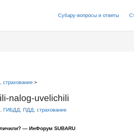
Субару-вопросы и ответы
С
, страхование
li-nalog-uvelichili
и, ГИБДД, ПДД, страхование
величили? — ИнФорум SUBARU