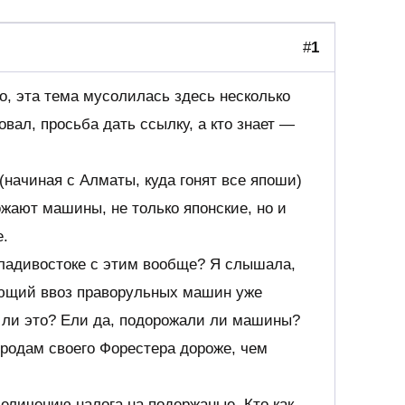
#
1
о, эта тема мусолилась здесь несколько
вовал, просьба дать ссылку, а кто знает —
 (начиная с Алматы, куда гонят все япоши)
жают машины, не только японские, но и
е.
Владивостоке с этим вообще? Я слышала,
ающий ввоз праворульных машин уже
к ли это? Ели да, подорожали ли машины?
продам своего Форестера дороже, чем
величению налога на подержаные. Кто как