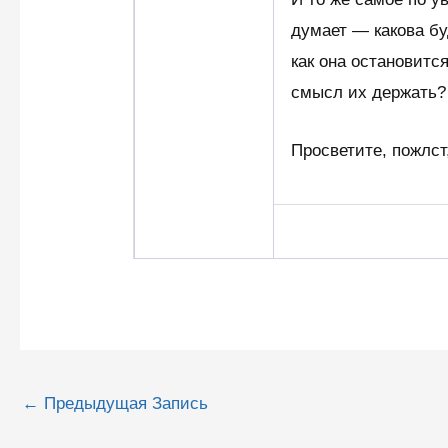
думает — какова бу
как она остановитс
смысл их держать?
Просветите, пожлст
Навигация
←
Предыдущая Запись
по