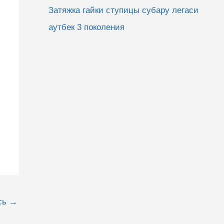
Затяжка гайки ступицы субару легаси
аутбек 3 поколения
сь
→