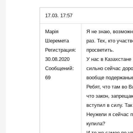
17.03.
17:57
Марія
Я не знаю, возможн
Шеремета
раз. Тех, кто участ
Регистрация:
просветить.
30.08.2020
У нас в Казахстане
Сообщений:
сильно сейчас доро
69
вообще подержаны
Ребят, что там во 
что закон, запрещ
вступил в силу. Та
Неужели я сейчас 
купила?
И то же самое по у