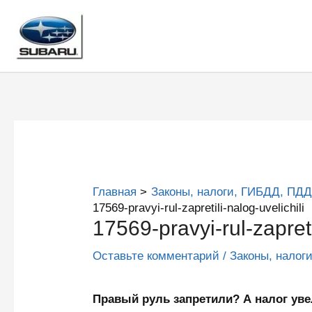
Перейти
к
содержимому
Главная
Законы, налоги, ГИБДД, ПДД
17569-pravyi-rul-zapretili-nalog-uvelichili
17569-pravyi-rul-zapreti
Оставьте комментарий
/
Законы, налог
Правый руль запретили? А налог у