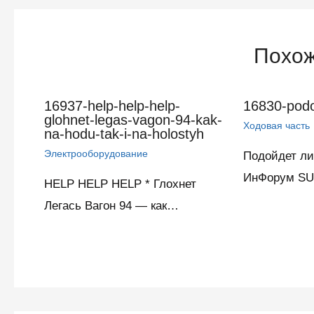
записям
Похож
16937-help-help-help-
16830-podoi
glohnet-legas-vagon-94-kak-
Ходовая часть
na-hodu-tak-i-na-holostyh
Электрооборудование
Подойдет ли
ИнФорум SU
HELP HELP HELP * Глохнет
Легась Вагон 94 — как…