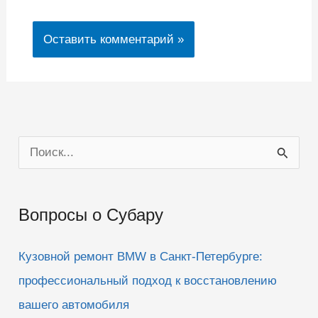
П
о
и
Вопросы о Субару
с
к
Кузовной ремонт BMW в Санкт-Петербурге:
:
профессиональный подход к восстановлению
вашего автомобиля