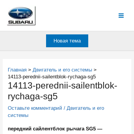
Перейти
к
Mai
содержимому
Men
Новая тема
Главная
Двигатель и его системы
14113-perednii-sailentblok-rychaga-sg5
14113-perednii-sailentblok-
rychaga-sg5
Оставьте комментарий
/
Двигатель и его
системы
передний сайлентблок рычага SG5 —