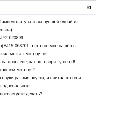
#
1
обрывом шатуна и лопнувшей одной из
ельца).
JF2-020899
(EJ15-063701 то что он мне нашёл в
онял мозга к мотору нет.
на дросселе, как он говорит у него 6
ехавшем моторе 2.
о поуки разные впуска, я считал что они
ы одновальные.
посоветуете делать?