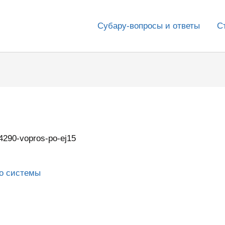
Субару-вопросы и ответы
С
4290-vopros-po-ej15
го системы