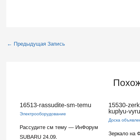
Навигация
←
Предыдущая Запись
по
записям
Похож
16513-rassudite-sm-temu
15530-zerka
kuplyu-vyru
Электрооборудование
Доска объявле
Рассудите см тему — ИнФорум
Зеркало на 
SUBARU 24.09.