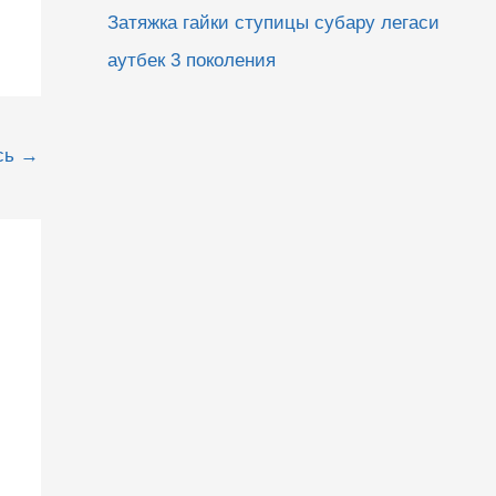
Затяжка гайки ступицы субару легаси
аутбек 3 поколения
сь
→