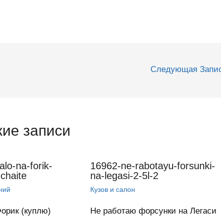
Следующая Запи
ие записи
lo-na-forik-
16962-ne-rabotayu-forsunki-
chaite
na-legasi-2-5l-2
ний
Кузов и салон
Форик (куплю)
Не работаю форсунки на Легаси