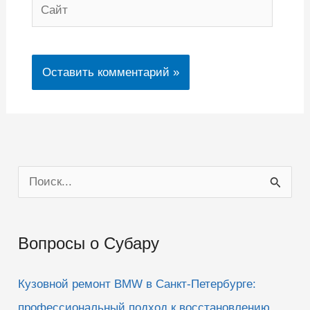
Сайт
П
о
и
Вопросы о Субару
с
к
Кузовной ремонт BMW в Санкт-Петербурге:
:
профессиональный подход к восстановлению