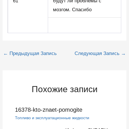
61
будут ли проблемы с
мозгом. Спасибо
Навигация
←
Предыдущая Запись
Следующая Запись
→
по
записям
Похожие записи
16378-kto-znaet-pomogite
Топливо и эксплуатационные жидкости