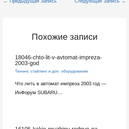
←
Предыдущая Запись
Следующая Запись
→
по
записям
Похожие записи
18046-chto-lit-v-avtomat-impreza-
2003-god
Тюнинг, стайлинг и доп. оборудование
Что лить в автомат импреза 2003 год —
ИнФорум SUBARU…
16105-kakie-pruzhiny-rodnye-na-