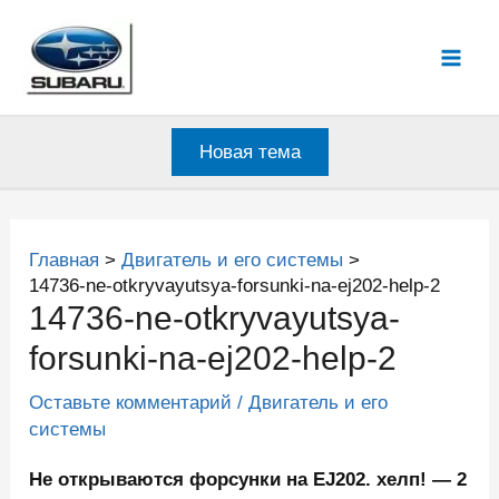
Перейти
к
Mai
содержимому
Men
Новая тема
Главная
Двигатель и его системы
14736-ne-otkryvayutsya-forsunki-na-ej202-help-2
14736-ne-otkryvayutsya-
forsunki-na-ej202-help-2
Оставьте комментарий
/
Двигатель и его
системы
Не открываются форсунки на EJ202. хелп! — 2