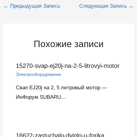
Навигация
←
Предыдущая Запись
Следующая Запись
→
по
записям
Похожие записи
15270-svap-ej20j-na-2-5-litrovyi-motor
Электрооборудование
Свап EJ20j на 2, 5 литровый мотор —
ИнФорум SUBARU…
16622-zastuchalo-dviglo-u-forika