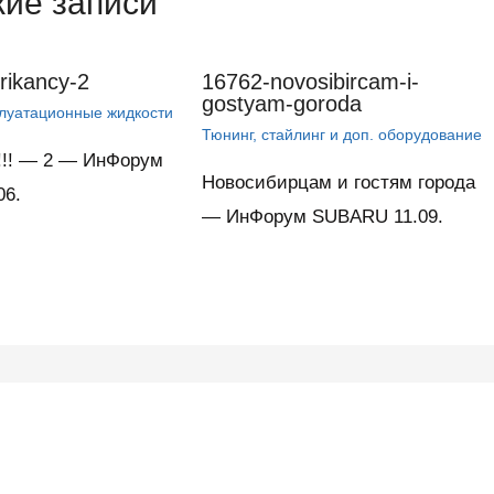
ие записи
ikancy-2
16762-novosibircam-i-
gostyam-goroda
плуатационные жидкости
Тюнинг, стайлинг и доп. оборудование
!!! — 2 — ИнФорум
Новосибирцам и гостям города
06.
— ИнФорум SUBARU 11.09.