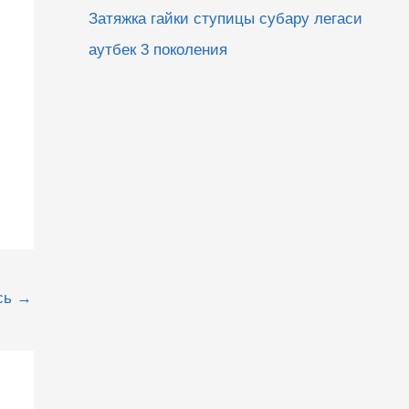
Затяжка гайки ступицы субару легаси
аутбек 3 поколения
сь
→