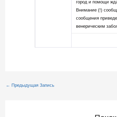
город и помощи жда
Внимание (!) сообщ
сообщения приведе
венерическим забо
Навигация
←
Предыдущая Запись
по
записям