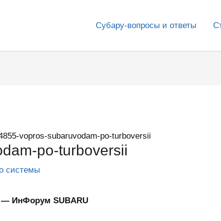
Субару-вопросы и ответы
С
4855-vopros-subaruvodam-po-turboversii
dam-po-turboversii
го системы
ии — ИнФорум SUBARU