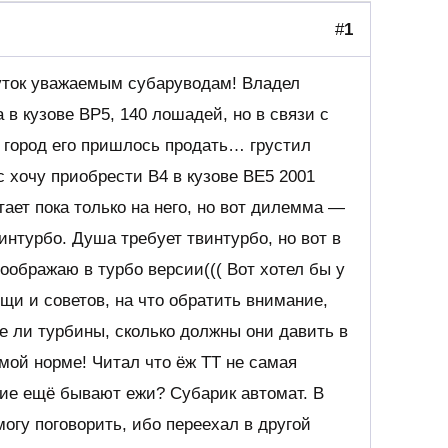
#
1
уток уважаемым субаруводам! Владел
 в кузове BP5, 140 лошадей, но в связи с
 город его пришлось продать… грустил
с хочу приобрести В4 в кузове ВЕ5 2001
тает пока только на него, но вот дилемма —
винтурбо. Душа требует твинтурбо, но вот в
соображаю в турбо версии((( Вот хотел бы у
щи и советов, на что обратить внимание,
е ли турбины, сколько должны они давить в
мой норме! Читал что ёж ТТ не самая
кие ещё бывают ежи? Субарик автомат. В
могу поговорить, ибо переехал в другой