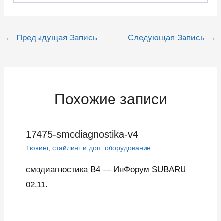
Навигация
←
Предыдущая Запись
Следующая Запись
→
по
записям
Похожие записи
17475-smodiagnostika-v4
Тюнинг, стайлинг и доп. оборудование
смодиагностика В4 — ИнФорум SUBARU
02.11.