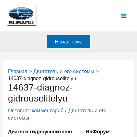
Перейти
к
Mai
содержимому
Men
Новая тема
Главная
Двигатель и его системы
14637-diagnoz-gidrouselitelyu
14637-diagnoz-
gidrouselitelyu
Оставьте комментарий
/
Двигатель и его
системы
Диагноз гидроуселителю… — ИнФорум